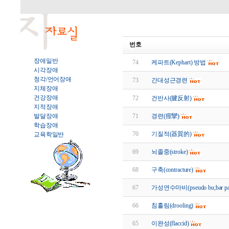
번호
장애일반
74
케파트(Kephart) 방법
시각장애
청각/언어장애
73
간대성근경련
지체장애
건강장애
72
건반사(腱反射)
지적장애
발달장애
71
경련(痙攣)
학습장애
70
기질적(器質的)
교육학일반
69
뇌졸중(stroke)
68
구축(contracture)
67
가성연수마비(pseudo bu;bar pa
66
침흘림(drooling)
65
이완성(flaccid)